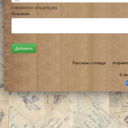
в форматах png,jpeg,jpg.
Описание
Рассказы о победе
Алфавит
©
Ин