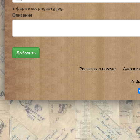
в форматах png,jpeg,jpg.
Описание
Рассказы о победе
Алфавит
©
Ин