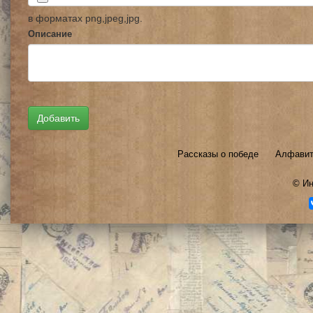
в форматах png,jpeg,jpg.
Описание
Рассказы о победе
Алфавит
©
Ин