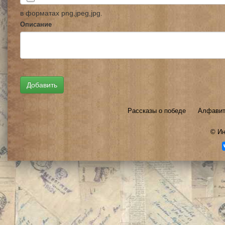
в форматах png,jpeg,jpg.
Описание
Рассказы о победе
Алфавит
©
Ин