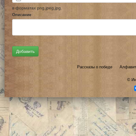
в форматах png,jpeg,jpg.
Описание
Рассказы о победе
Алфавит
©
Ин