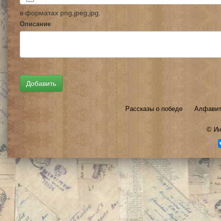
в форматах png,jpeg,jpg.
Описание
Рассказы о победе
Алфавит
©
Ин