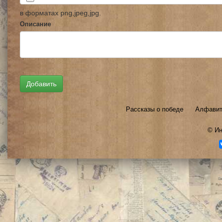
в форматах png,jpeg,jpg.
Описание
Рассказы о победе
Алфавит
©
Ин