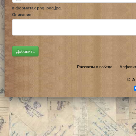
в форматах png,jpeg,jpg.
Описание
Рассказы о победе
Алфавит
©
Ин