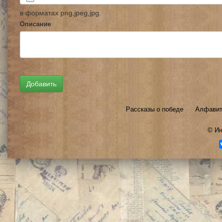
в форматах png,jpeg,jpg.
Описание
Рассказы о победе
Алфавит
©
Ин