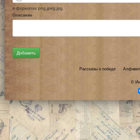
в форматах png,jpeg,jpg.
Описание
Рассказы о победе
Алфавит
©
Ин