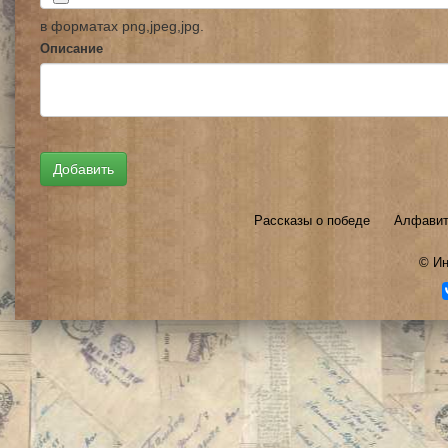
в форматах png,jpeg,jpg.
Описание
Рассказы о победе
Алфавит
©
Ин