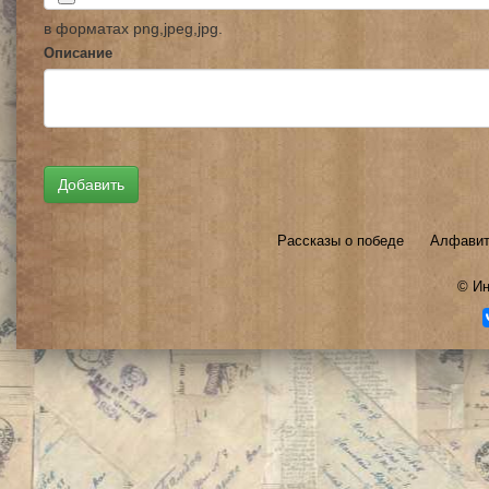
в форматах png,jpeg,jpg.
Описание
Рассказы о победе
Алфавит
©
Ин