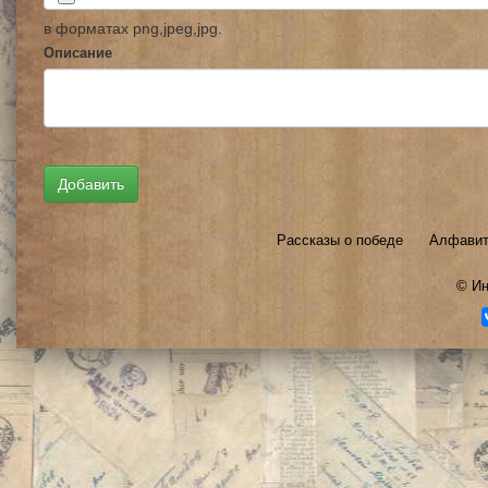
в форматах png,jpeg,jpg.
Описание
Рассказы о победе
Алфавит
©
Ин