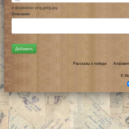
в форматах png,jpeg,jpg.
Описание
Рассказы о победе
Алфавит
©
Ин