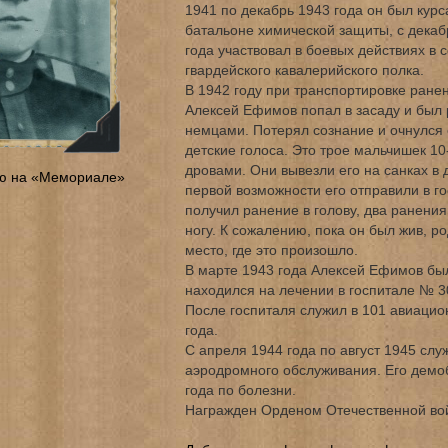
1941 по декабрь 1943 года он был кур
батальоне химической защиты, с декаб
года участвовал в боевых действиях в 
гвардейского кавалерийского полка.
В 1942 году при транспортировке ране
Алексей Ефимов попал в засаду и был 
немцами. Потерял сознание и очнулся 
детские голоса. Это трое мальчишек 10
дровами. Они вывезли его на санках в 
ю на «Мемориале»
первой возможности его отправили в г
получил ранение в голову, два ранения
ногу. К сожалению, пока он был жив, р
место, где это произошло.
В марте 1943 года Алексей Ефимов был
находился на лечении в госпитале № 30
После госпиталя служил в 101 авиацио
года.
С апреля 1944 года по август 1945 слу
аэродромного обслуживания. Его демоб
года по болезни.
Награжден Орденом Отечественной вой