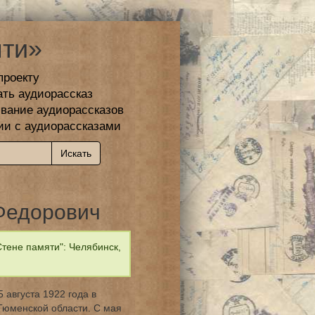
ти»
проекту
ать аудиорассказ
вание аудиорассказов
ии с аудиорассказами
Федорович
тене памяти": Челябинск,
августа 1922 года в
Тюменской области. С мая