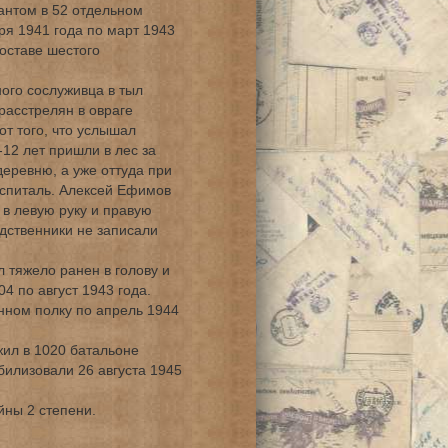
сантом в 52 отдельном
ря 1941 года по март 1943
составе шестого
ного сослуживца в тыл
расстрелян в овраге
от того, что услышал
-12 лет пришли в лес за
деревню, а уже оттуда при
оспиталь. Алексей Ефимов
 в левую руку и правую
одственники не записали
 тяжело ранен в голову и
4 по август 1943 года.
нном полку по апрель 1944
жил в 1020 батальоне
илизовали 26 августа 1945
ны 2 степени.