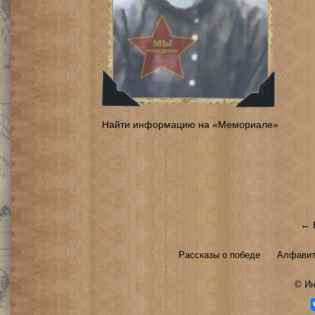
Найти информацию на «Мемориале»
← 
Рассказы о победе
Алфавит
©
Ин