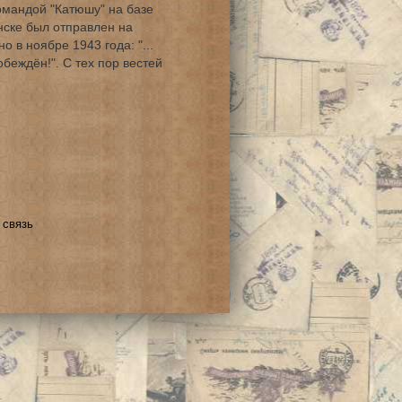
омандой "Катюшу" на базе
нске был отправлен на
 в ноябре 1943 года: "...
обеждён!". С тех пор вестей
 связь