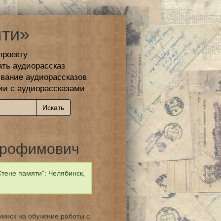
ти»
проекту
ать аудиорассказ
вание аудиорассказов
ии с аудиорассказами
Трофимович
тене памяти": Челябинск,
кинск на обучение работы с