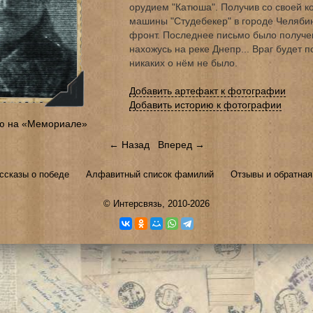
орудием "Катюша". Получив со своей к
машины "Студебекер" в городе Челяби
фронт. Последнее письмо было получено
нахожусь на реке Днепр... Враг будет п
никаких о нём не было.
Добавить артефакт к фотографии
Добавить историю к фотографии
ю на «Мемориале»
← Назад
Вперед →
ссказы о победе
Алфавитный список фамилий
Отзывы и обратная
©
Интерсвязь
, 2010-2026