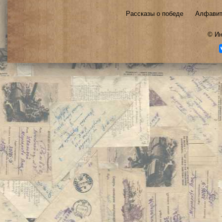
Рассказы о победе
Алфавит
©
Ин