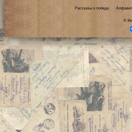
Рассказы о победе
Алфавит
©
Ин