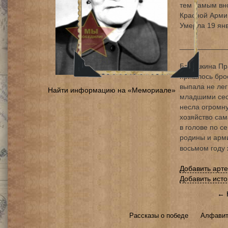
тем самым вн
Красной Армии
Умерла 19 янв
___________
Бакашкина Пр
пришлось брос
выпала не лег
Найти информацию на «Мемориале»
младшими сест
несла огромну
хозяйство сам
в голове по с
родины и арми
восьмом году
Добавить арт
Добавить ист
← 
Рассказы о победе
Алфавит