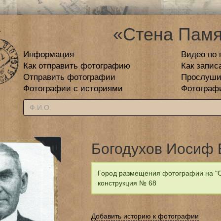
«Стена Памя
Информация
Видео по 
Как отправить фотографию
Как запис
Отправить фотографии
Прослуши
Фотографии с историями
Фотограф
Богодухов Иосиф
Город размещения фотографии на "С
конструкция № 68
Добавить историю к фотографии