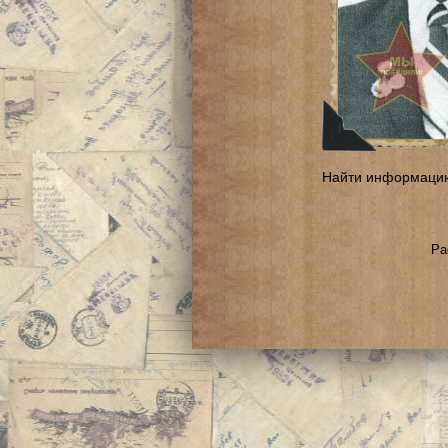
Найти информаци
Ра