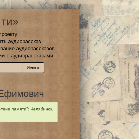
ти»
проекту
ать аудиорассказ
вание аудиорассказов
ии с аудиорассказами
 Ефимович
тене памяти": Челябинск,