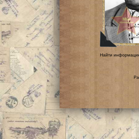
Найти информаци
Ра