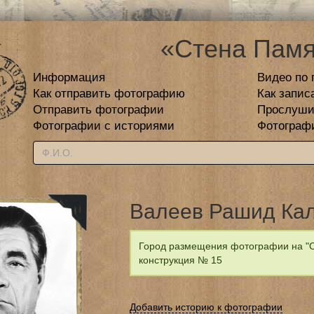
«Стена Памя
Информация
Видео по 
Как отправить фотографию
Как запис
Отправить фотографии
Прослуши
Фотографии с историями
Фотограф
Валеев Рашид Ка
Город размещения фотографии на "С
конструкция № 15
Добавить историю к фотографии