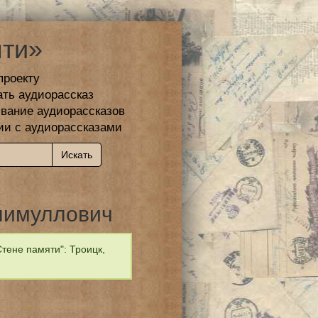
ти»
проекту
ать аудиорассказ
вание аудиорассказов
ии с аудиорассказами
лимуллович
тене памяти": Троицк,