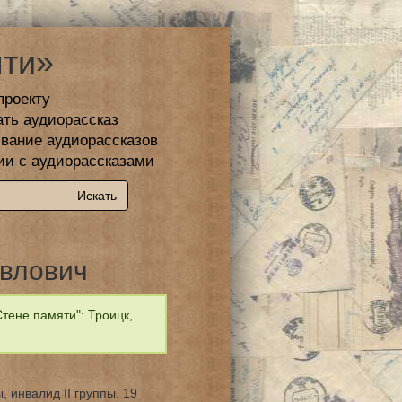
ти»
проекту
ать аудиорассказ
вание аудиорассказов
ии с аудиорассказами
влович
тене памяти": Троицк,
 инвалид II группы. 19