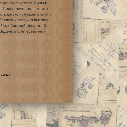
л ранен осколком мины в
. После лечения, в марте
ю воинской службы и снят с
 Павлович получил высшее
 Челябинской областной
 Орденом Отечественной
 связь