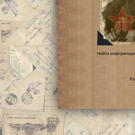
Найти информаци
Ра