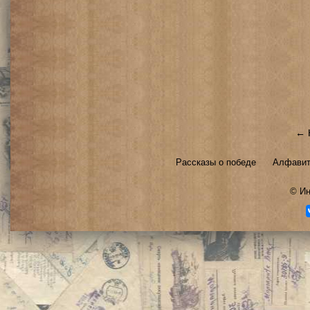
← 
Рассказы о победе
Алфавит
©
Ин