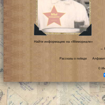
Найти информацию на «Мемориале»
← 
Рассказы о победе
Алфавит
©
Ин