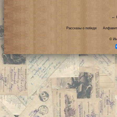
← 
Рассказы о победе
Алфавит
©
Ин