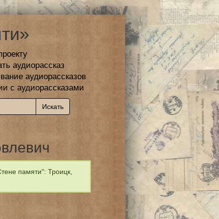
ти»
проекту
ать аудиорассказ
вание аудиорассказов
ии с аудиорассказами
овлевич
тене памяти": Троицк,