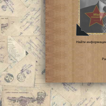
Найти информаци
Ра