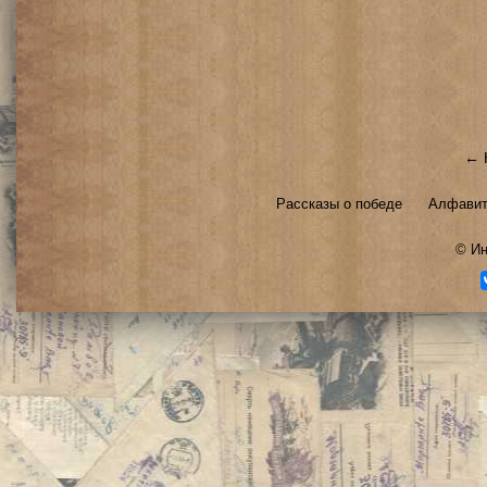
← 
Рассказы о победе
Алфавит
©
Ин