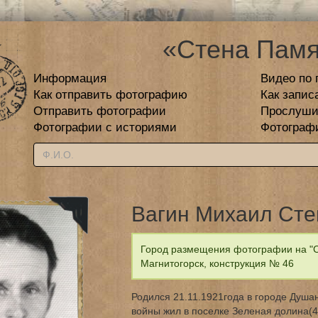
«Стена Памя
Информация
Видео по 
Как отправить фотографию
Как запис
Отправить фотографии
Прослуши
Фотографии с историями
Фотограф
Вагин Михаил Сте
Город размещения фотографии на "С
Магнитогорск, конструкция № 46
Родился 21.11.1921года в городе Душа
войны жил в поселке Зеленая долина(4