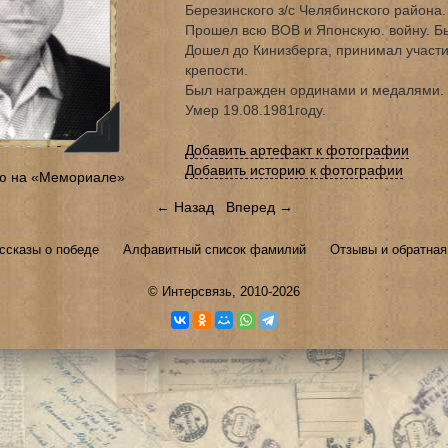
Березинского з/с Челябинского района.
Прошел всю ВОВ и Японскую. войну. Бы
Дошел до Кинизберга, принимал участи
крепости.
Был награжден ординами и медалями.
Умер 19.08.1981году.
Добавить артефакт к фотографии
Добавить историю к фотографии
ю на «Мемориале»
← Назад
Вперед →
ссказы о победе
Алфавитный список фамилий
Отзывы и обратная
©
Интерсвязь
, 2010-2026