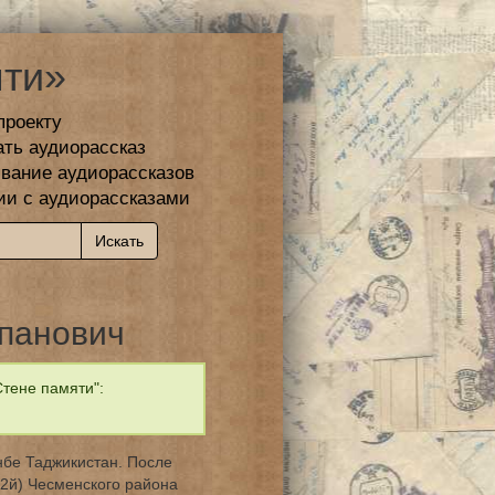
ти»
проекту
ать аудиорассказ
вание аудиорассказов
ии с аудиорассказами
панович
тене памяти":
нбе Таджикистан. После
2й) Чесменского района