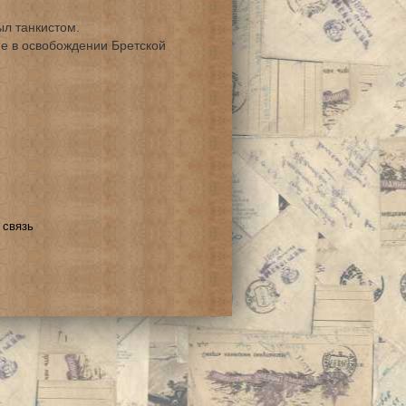
л танкистом.
е в освобождении Бретской
 связь