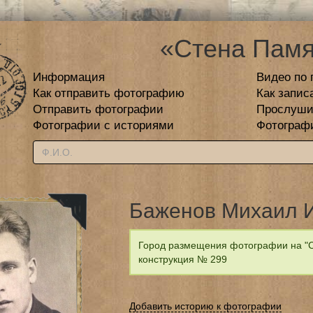
«Стена Памя
Информация
Видео по 
Как отправить фотографию
Как запис
Отправить фотографии
Прослуши
Фотографии с историями
Фотограф
Баженов Михаил 
Город размещения фотографии на "С
конструкция № 299
Добавить историю к фотографии