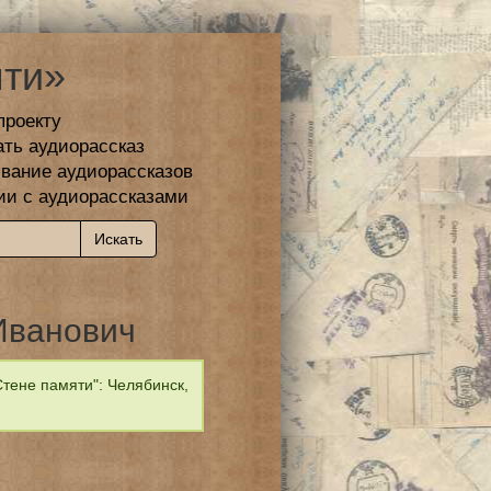
ти»
проекту
ать аудиорассказ
вание аудиорассказов
ии с аудиорассказами
Иванович
тене памяти": Челябинск,