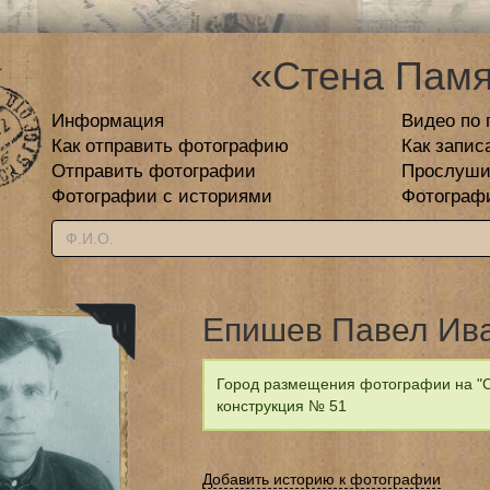
«Стена Памя
Информация
Видео по 
Как отправить фотографию
Как запис
Отправить фотографии
Прослуши
Фотографии с историями
Фотограф
Епишев Павел Ив
Город размещения фотографии на "С
конструкция № 51
Добавить историю к фотографии