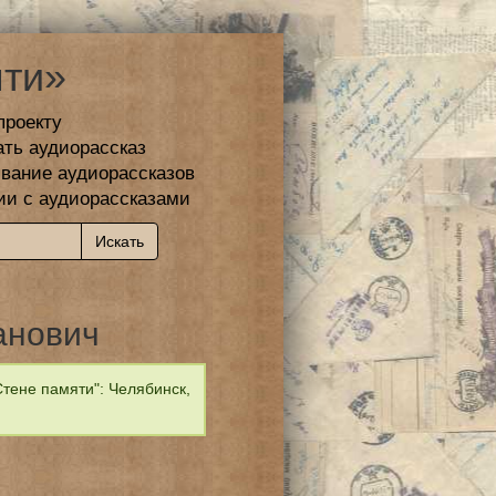
ти»
проекту
ать аудиорассказ
вание аудиорассказов
ии с аудиорассказами
анович
тене памяти": Челябинск,