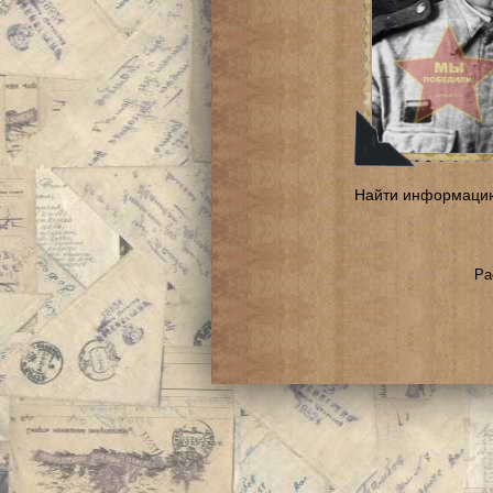
Найти информаци
Ра