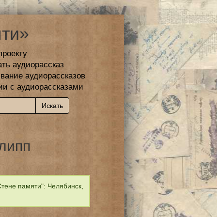
ти»
проекту
ать аудиорассказ
вание аудиорассказов
ии с аудиорассказами
липп
тене памяти": Челябинск,