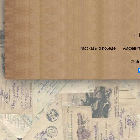
← 
Рассказы о победе
Алфавит
©
Ин