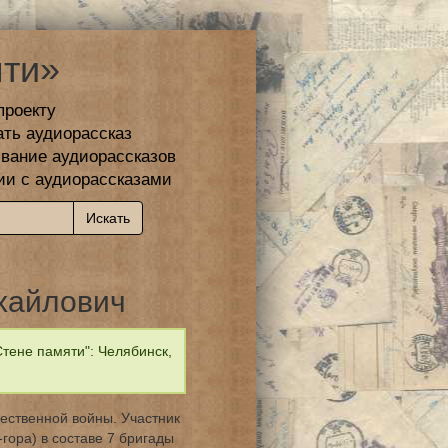
ти»
проекту
ать аудиорассказ
вание аудиорассказов
ии с аудиорассказами
хайлович
тене памяти": Челябинск,
ественной войны. Участник
ора) в составе 7 бригады