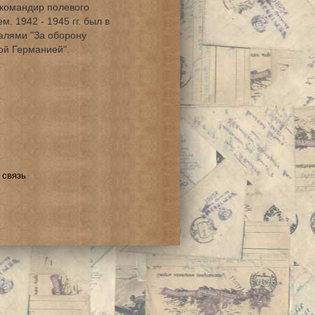
командир полевого
. 1942 - 1945 гг. был в
алями "За оборону
ой Германией".
 связь