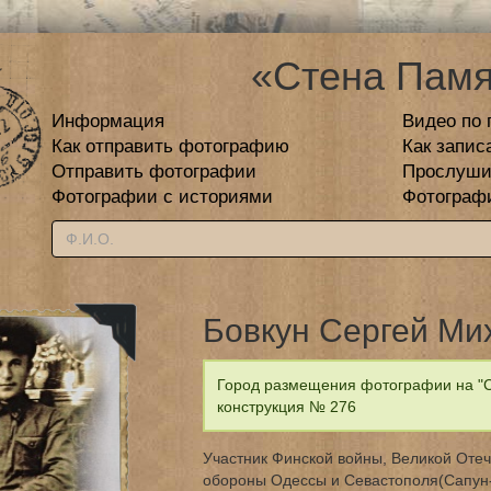
«Стена Памя
Информация
Видео по 
Как отправить фотографию
Как запис
Отправить фотографии
Прослуши
Фотографии с историями
Фотограф
Бовкун Сергей Ми
Город размещения фотографии на "С
конструкция № 276
Участник Финской войны, Великой Отеч
обороны Одессы и Севастополя(Сапун-г