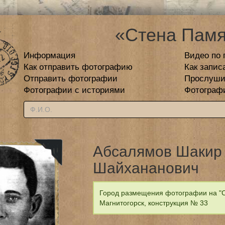
«Стена Памя
Информация
Видео по 
Как отправить фотографию
Как запис
Отправить фотографии
Прослуши
Фотографии с историями
Фотограф
Абсалямов Шакир
Шайхананович
Город размещения фотографии на "С
Магнитогорск, конструкция № 33