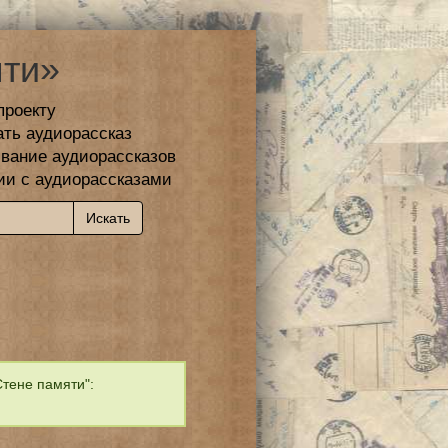
ти»
проекту
ать аудиорассказ
вание аудиорассказов
ии с аудиорассказами
тене памяти":