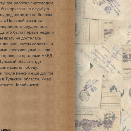
ву, где работал счетоводом
у был призван на службу в
ну дед встретил на боевом
цы с Польшей в звании
лерийского орудия. Бои
едь это были первые недели
ы врагу не досталась
а лошади, затем солдаты, и
воими сослуживцами вышли
ле проверки органами НКВД
Тульской области, где
ране ковать победу.
и после пенсии еще долгое
 в Тульской области. Умер
латоусте Челябинской
 связь