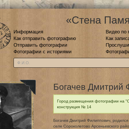
«Стена Памя
Информация
Видео по 
Как отправить фотографию
Как запис
Отправить фотографии
Прослуши
Фотографии с историями
Фотограф
Богачев Дмитрий 
Город размещения фотографии на "Ст
конструкция № 14
Богачев Дмитрий Филиппович, родился 
селе Сороколетово Арсеньевского райо