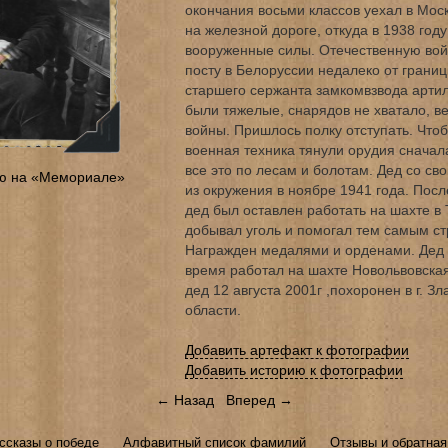
окончания восьми классов уехал в Моск
на железной дороге, откуда в 1938 год
вооруженные силы. Отечественную вой
посту в Белоруссии недалеко от грани
старшего сержанта замкомвзвода артил
были тяжелые, снарядов не хватало, в
войны. Пришлось полку отступать. Чтоб
военная техника тянули орудия сначал
все это по лесам и болотам. Дед со с
ю на «Мемориале»
из окружения в ноябре 1941 года. Пос
дед был оставлен работать на шахте в 
добывал уголь и помогал тем самым ст
Награжден медалями и орденами. Дед 
время работал на шахте Новольвовская
дед 12 августа 2001г ,похоронен в г. З
области.
Добавить артефакт к фотографии
Добавить историю к фотографии
← Назад
Вперед →
ссказы о победе
Алфавитный список фамилий
Отзывы и обратная