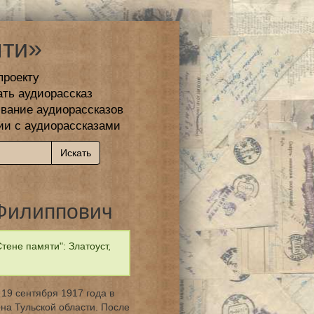
ти»
проекту
ать аудиорассказ
вание аудиорассказов
ии с аудиорассказами
Филиппович
ене памяти": Златоуст,
19 сентября 1917 года в
на Тульской области. После