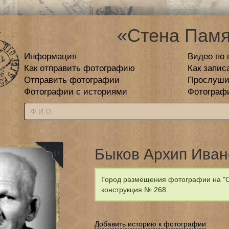
«Стена Памя
Информация
Видео по 
Как отправить фотографию
Как запис
Отправить фотографии
Прослуши
Фотографии с историями
Фотограф
Быков Архип Иван
Город размещения фотографии на "С
конструкция № 268
Добавить историю к фотографии