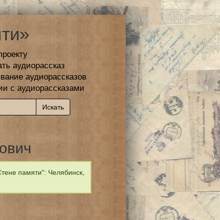
ти»
проекту
ать аудиорассказ
вание аудиорассказов
ии с аудиорассказами
ович
тене памяти": Челябинск,