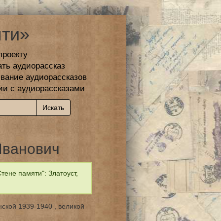
ти»
проекту
ать аудиорассказ
вание аудиорассказов
ии с аудиорассказами
Иванович
ене памяти": Златоуст,
нской 1939-1940 , великой