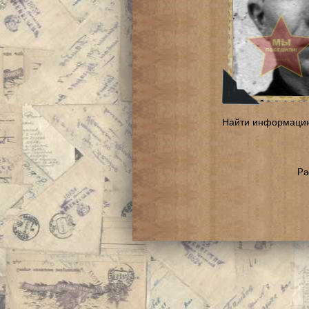
Найти информаци
Ра