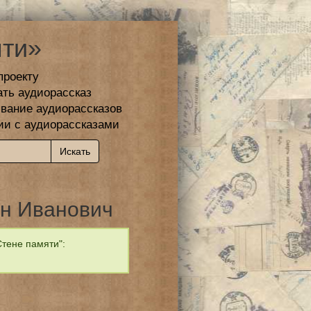
ти»
проекту
ать аудиорассказ
вание аудиорассказов
ии с аудиорассказами
н Иванович
тене памяти":