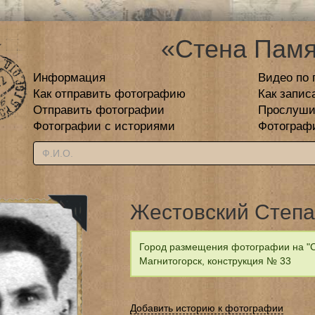
«Стена Памя
Информация
Видео по 
Как отправить фотографию
Как запис
Отправить фотографии
Прослуши
Фотографии с историями
Фотограф
Жестовский Степа
Город размещения фотографии на "С
Магнитогорск, конструкция № 33
Добавить историю к фотографии