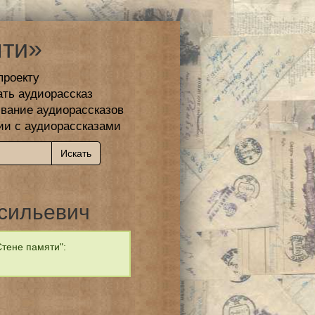
ти»
проекту
ать аудиорассказ
вание аудиорассказов
ии с аудиорассказами
сильевич
тене памяти":