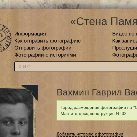
«Стена Памя
Информация
Видео по 
Как отправить фотографию
Как запис
Отправить фотографии
Прослуши
Фотографии с историями
Фотограф
Вахмин Гаврил Ва
Город размещения фотографии на "С
Магнитогорск, конструкция № 32
Добавить историю к фотографии