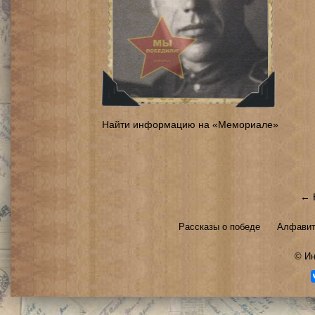
Найти информацию на «Мемориале»
← 
Рассказы о победе
Алфавит
©
Ин