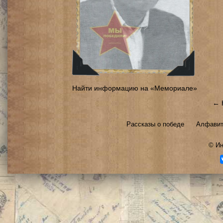
Найти информацию на «Мемориале»
← 
Рассказы о победе
Алфавит
©
Ин