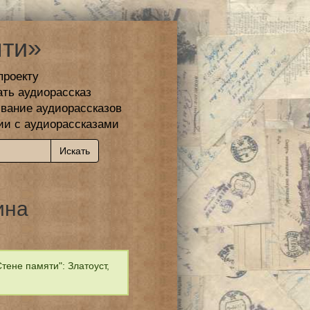
ти»
проекту
ать аудиорассказ
вание аудиорассказов
ии с аудиорассказами
ина
ене памяти": Златоуст,