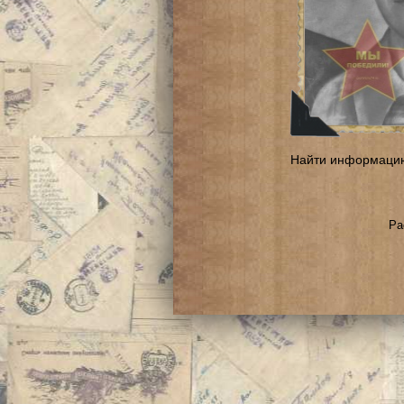
Найти информаци
Ра