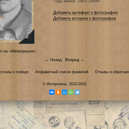
Годы жизни: 1902-1999гг.
Добавить артефакт к фотографии
Добавить историю к фотографии
ю на «Мемориале»
← Назад
Вперед →
ссказы о победе
Алфавитный список фамилий
Отзывы и обратная
©
Интерсвязь
, 2010-2026