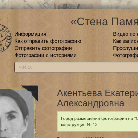
«Стена Памя
Информация
Видео по 
Как отправить фотографию
Как запис
Отправить фотографии
Прослуши
Фотографии с историями
Фотограф
Акентьева Екатер
Александровна
Город размещения фотографии на "Ст
конструкция № 13