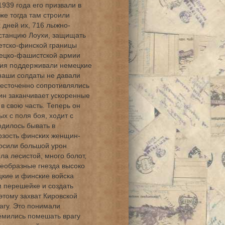
1939 года его призвали в
же тогда там строили
 дней их, 716 лыжно-
 станцию Лоухи, защищать
етско-финской границы
мецко-фашистской армии
вия поддерживали немецкие
наши солдаты не давали
жесточенно сопротивлялись
тин заканчивает ускоренные
в свою часть. Теперь он
х с поля боя, ходит с
одилось бывать в
рзость финских женщин-
носили большой урон
ла лесистой, много болот,
еобразные гнезда высоко
цкие и финские войска
 перешейке и создать
этому захват Кировской
агу. Это понимали
емились помешать врагу