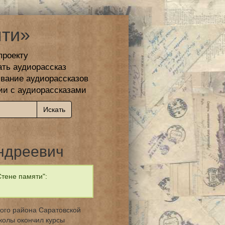
ти»
проекту
ать аудиорассказ
вание аудиорассказов
ии с аудиорассказами
ндреевич
тене памяти":
ого района Саратовской
школы окончил курсы