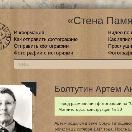
«Стена Памя
Информация
Видео по 
Как отправить фотографию
Как запис
Отправить фотографии
Прослуши
Фотографии с историями
Фотограф
Болтутин Артем А
Город размещения фотографии на "С
Магнитогорск, конструкция № 30
Артем родился в селе Сокур Татищевск
области 12 октября 1914 года. После 