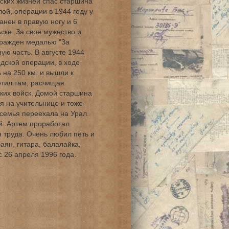
ских жизней спас старшина
ой, операции в 1944 году у
анен в правую ногу и 6
ске. За свое мужество и
гражден медалью "За
ую часть. В августе 1944
дской операции, в ходе
 на 250 км. и вышли к
етил там, расчищая
цких войск. Домой старшина
я на учительнице и тоже
 семья переехала на Урал.
й. Артем проработал
н труда. Очень любил петь и
аян, гитара, балалайка,
 26 апреля 1996 года.