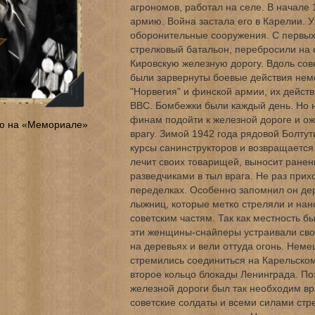
агрономов, работал на селе. В начале 
армию. Война застала его в Карелии. У
оборонительные сооружения. С первых
стрелковый батальон, перебросили на
Кировскую железную дорогу. Вдоль сов
были зарвернуты боевые действия не
"Норвегия" и финской армии, их дейст
ВВС. Бомбежки были каждый день. Но 
финам подойти к железной дороге и о
ю на «Мемориале»
врагу. Зимой 1942 года рядовой Болту
курсы санинструкторов и возвращается 
лечит своих товарищей, выносит ранены
разведчиками в тыл врага. Не раз прих
переделках. Особенно запомнил он де
лыжниц, которые метко стреляли и на
советским частям. Так как местность бы
эти женщины-снайперы устраивали сво
на деревьях и вели оттуда огонь. Неме
стремились соединиться на Карельском
второе кольцо блокады Ленинграда. По
железной дороги был так необходим вр
советские солдаты и всеми силами стр