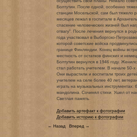
осуществить свои планы. Немало совет
Болтутин. После одной, особенно тяжел
станции Мосельской, сам был тяжело р
месяцев лежал в госпитале в Архангель
спасение человеческих жизней был на
отвагу". После лечения вернулся в родн
года участвовал в Выборгско-Петрозаво
которой советские войска продвинулись
границе Финляндии. Конец войны встр
местность от остатков финских и неме
Болтутин вернулся в 1946 году. Женилс
стал работать учителем. В начале 50-х
Они вырастили и воспитали троих дете
учителем на селе более 40 лет, ветера
играть на музыкальных инструментах: б
мандолина. Сочинял стихи. Ушел от нас
Светлая память.
Добавить артефакт к фотографии
Добавить историю к фотографии
← Назад
Вперед →