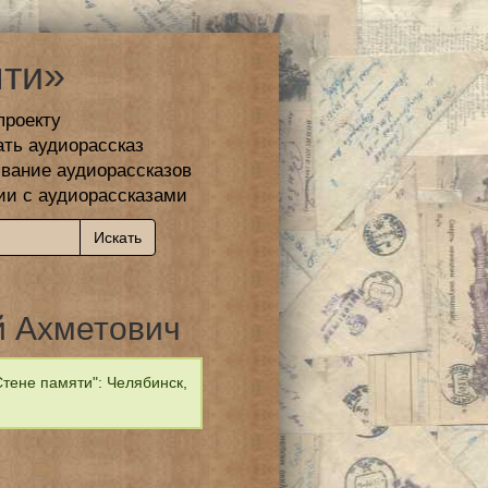
ти»
проекту
ать аудиорассказ
вание аудиорассказов
ии с аудиорассказами
й Ахметович
тене памяти": Челябинск,