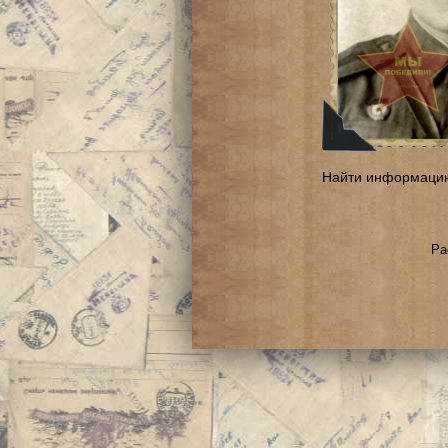
Найти информаци
Ра