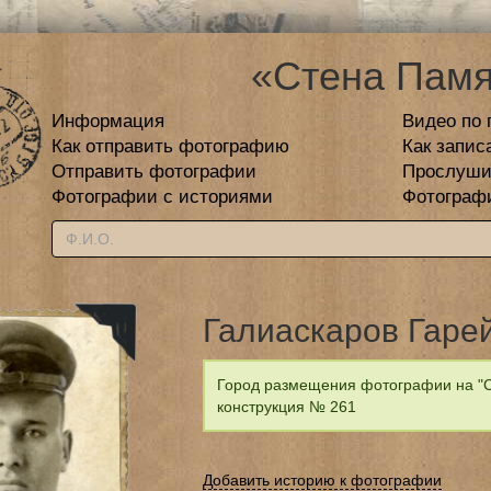
«Стена Памя
Информация
Видео по 
Как отправить фотографию
Как запис
Отправить фотографии
Прослуши
Фотографии с историями
Фотограф
Галиаскаров Гаре
Город размещения фотографии на "С
конструкция № 261
Добавить историю к фотографии