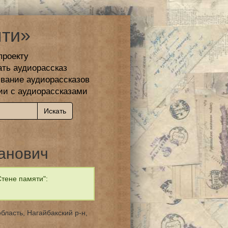
ти»
проекту
ать аудиорассказ
вание аудиорассказов
ии с аудиорассказами
анович
тене памяти":
область, Нагайбакский р-н,