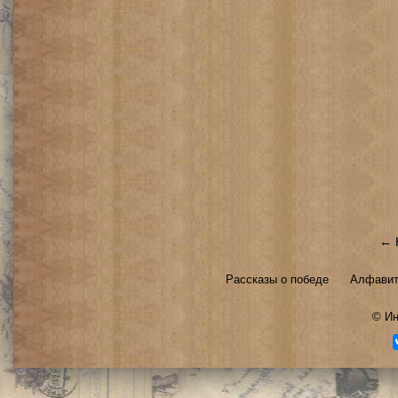
← 
Рассказы о победе
Алфавит
©
Ин