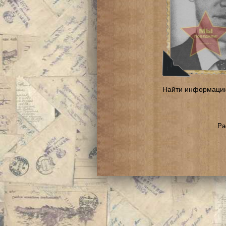
Найти информаци
Ра