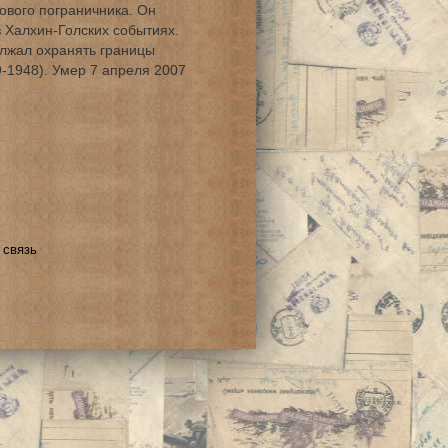
ового пограничника. Он
в Халхин-Голских событиях.
лжал охранять границы
-1948). Умер 7 апреля 2007
 связь