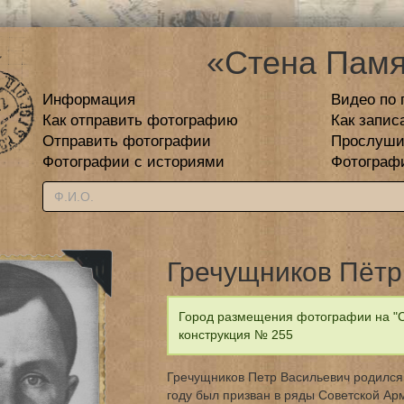
«Стена Памя
Информация
Видео по 
Как отправить фотографию
Как запис
Отправить фотографии
Прослуши
Фотографии с историями
Фотограф
Гречущников Пётр
Город размещения фотографии на "С
конструкция № 255
Гречущников Петр Васильевич родился 
году был призван в ряды Советской Ар