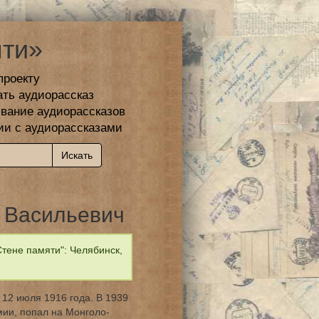
ти»
проекту
ать аудиорассказ
вание аудиорассказов
ии с аудиорассказами
 Васильевич
тене памяти": Челябинск,
12 июля 1916 года. В 1939
мии, попал на Монголо-