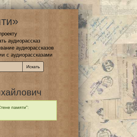
ти»
проекту
ать аудиорассказ
вание аудиорассказов
ии с аудиорассказами
ихайлович
тене памяти":