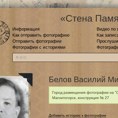
«Стена Памя
Информация
Видео по 
Как отправить фотографию
Как запис
Отправить фотографии
Прослуши
Фотографии с историями
Фотограф
Белов Василий М
Город размещения фотографии на "С
Магнитогорск, конструкция № 27
Добавить историю к фотографии