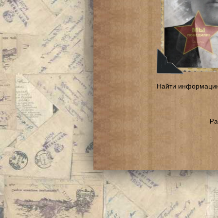
Найти информаци
Ра