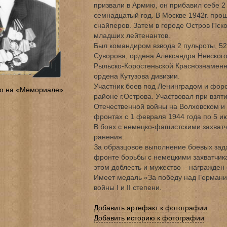
призвали в Армию, он прибавил себе 2 
семнадцатый год. В Москве 1942г. про
снайперов. Затем в городе Остров Пско
младших лейтенантов.
Был командиром взвода 2 пульроты, 52
Суворова, ордена Александра Невского
Рыльско-Коростеньской Краснознаменн
ордена Кутузова дивизии.
Участник боев под Ленинградом и фор
ю на «Мемориале»
районе г.Острова. Участвовал при взяти
Отечественной войны на Волховском и
фронтах с 1 февраля 1944 года по 5 ию
В боях с немецко-фашистскими захват
ранения.
За образцовое выполнение боевых зад
фронте борьбы с немецкими захватчик
этом доблесть и мужество – награжден
Имеет медаль «За победу над Германи
войны I и II степени.
Добавить артефакт к фотографии
Добавить историю к фотографии