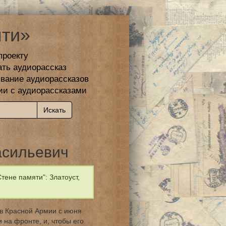
ти»
проекту
ать аудиорассказ
вание аудиорассказов
ии с аудиорассказами
асильевич
ене памяти": Златоуст,
в Красной Армии с июня
 на фронте, и, чтобы его