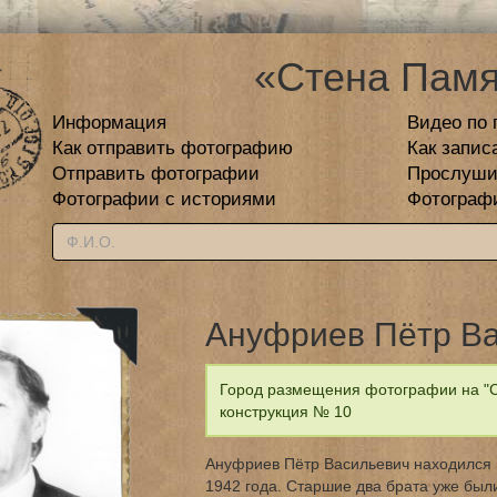
«Стена Памя
Информация
Видео по 
Как отправить фотографию
Как запис
Отправить фотографии
Прослуши
Фотографии с историями
Фотограф
Ануфриев Пётр В
Город размещения фотографии на "Ст
конструкция № 10
Ануфриев Пётр Васильевич находился 
1942 года. Старшие два брата уже были