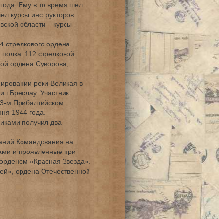
года. Ему в то время шел
шел курсы инструкторов
вской области – курсы
4 стрелкового ордена
 полка, 112 стрелковой
ой ордена Суворова,
сировании реки Великая в
и г.Бреслау. Участник
 3-м Прибалтийском
ня 1944 года.
чиками получил два
аний Командования на
ами и проявленные при
 орденом «Красная Звезда».
ей», ордена Отечественной